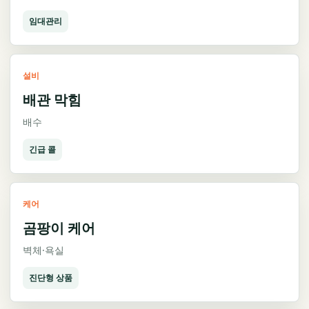
임대관리
설비
배관 막힘
배수
긴급 콜
케어
곰팡이 케어
벽체·욕실
진단형 상품