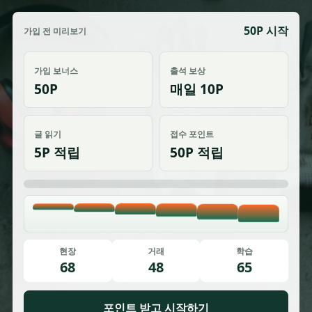
50P 시작
가입 전 미리보기
가입 보너스
출석 보상
50P
매일 10P
글 읽기
접수 포인트
5P 적립
50P 적립
현장
거래
학습
68
48
65
포인트 받고 시작하기