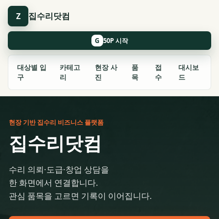
집수리닷컴
Z
G
대상별 입
카테고
현장 사
품
접
대시보
구
리
진
목
수
드
현장 기반 집수리 비즈니스 플랫폼
집수리닷컴
수리 의뢰·도급·창업 상담을
한 화면에서 연결합니다.
관심 품목을 고르면 기록이 이어집니다.