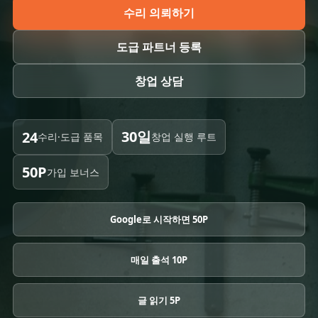
수리 의뢰하기
도급 파트너 등록
창업 상담
30일
24
수리·도급 품목
창업 실행 루트
50P
가입 보너스
Google로 시작하면 50P
매일 출석 10P
글 읽기 5P