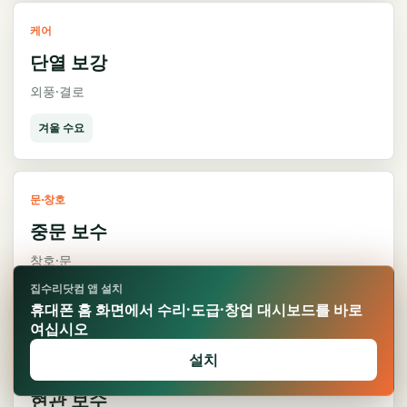
케어
단열 보강
외풍·결로
겨울 수요
문·창호
중문 보수
창호·문
집수리닷컴 앱 설치
상담형
휴대폰 홈 화면에서 수리·도급·창업 대시보드를 바로
여십시오
설치
문·창호
현관 보수