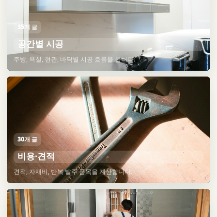
35개 글
공간별 시공
주방, 욕실, 현관, 바닥별 시공 흐름을 봅니다.
30개 글
비용·견적
견적, 자재비, 반복 발주 품목을 계산합니다.