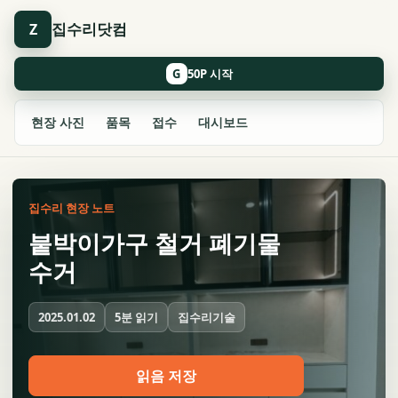
집수리닷컴
Z
G
현장 사진
품목
접수
대시보드
집수리 현장 노트
붙박이가구 철거 폐기물
수거
5분 읽기
집수리기술
2025.01.02
읽음 저장