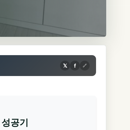
𝕏
f
🔗
단 성공기