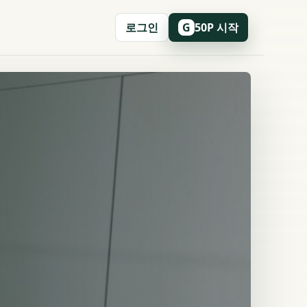
로그인
50P 시작
G