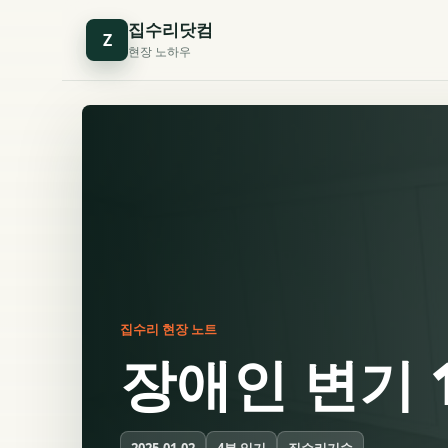
집수리닷컴
Z
현장 노하우
집수리 현장 노트
장애인 변기 
4분 읽기
집수리기술