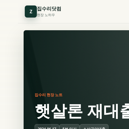
집수리닷컴
Z
현장 노하우
집수리 현장 노트
햇살론 재대
5분 읽기
소상공인대출