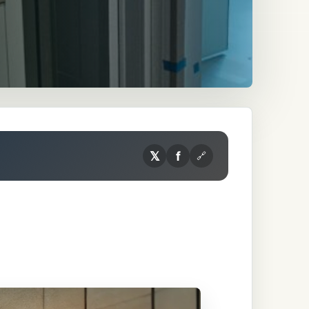
𝕏
f
🔗