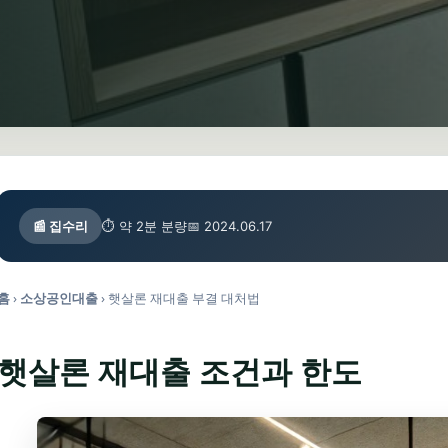
📰 집수리
⏱ 약 2분 분량
📅 2024.06.17
홈
›
소상공인대출
›
햇살론 재대출 부결 대처법
햇살론 재대출 조건과 한도