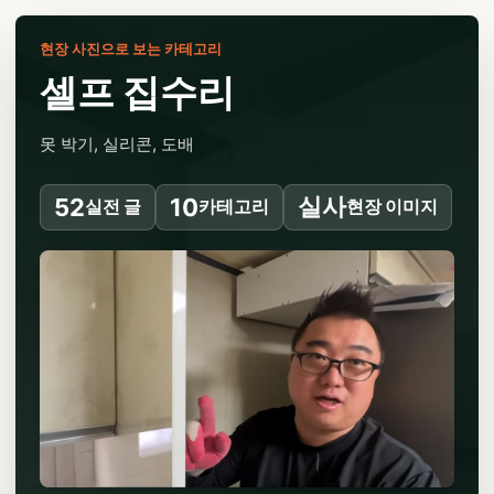
현장 사진으로 보는 카테고리
셀프 집수리
못 박기, 실리콘, 도배
실사
52
10
실전 글
카테고리
현장 이미지