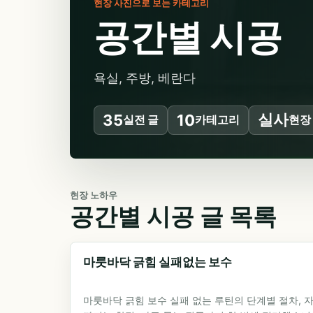
현장 사진으로 보는 카테고리
공간별 시공
욕실, 주방, 베란다
실사
35
10
실전 글
카테고리
현장
현장 노하우
공간별 시공 글 목록
마룻바닥 긁힘 실패없는 보수
마룻바닥 긁힘 보수 실패 없는 루틴의 단계별 절차, 