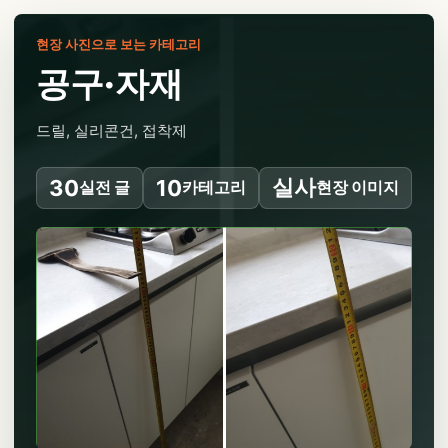
현장 사진으로 보는 카테고리
공구·자재
드릴, 실리콘건, 접착제
실사
30
10
실전 글
카테고리
현장 이미지