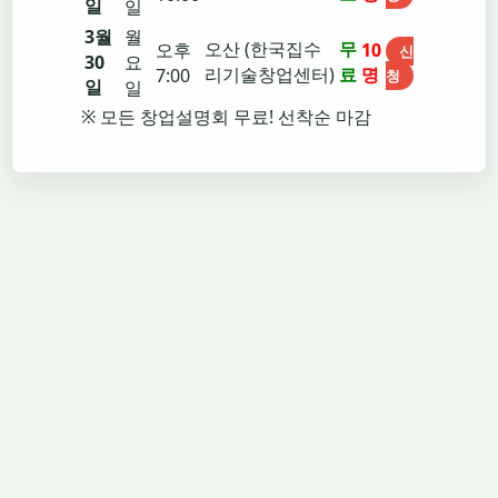
일
일
3월
월
오산 (한국집수
무
오후
10
신
30
요
리기술창업센터)
료
명
7:00
청
일
일
※ 모든 창업설명회 무료! 선착순 마감