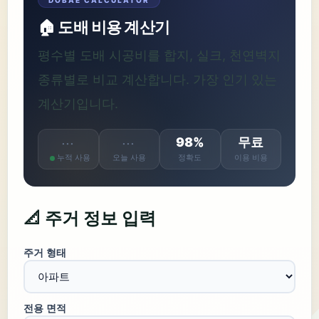
DOBAE CALCULATOR
🏠 도배 비용 계산기
평수별 도배 시공비를 합지, 실크, 천연벽지
종류별로 비교 계산합니다. 가장 인기 있는
계산기입니다.
98%
무료
···
···
누적 사용
오늘 사용
정확도
이용 비용
📐 주거 정보 입력
주거 형태
전용 면적