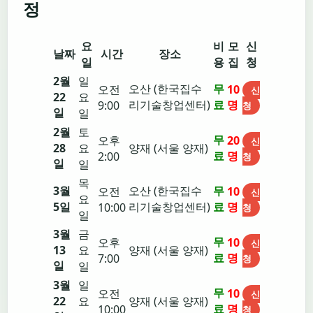
정
요
비
모
신
날짜
시간
장소
일
용
집
청
2월
일
오산 (한국집수
무
오전
10
신
22
요
리기술창업센터)
료
명
9:00
청
일
일
2월
토
무
오후
20
신
28
요
양재 (서울 양재)
료
명
2:00
청
일
일
목
3월
오산 (한국집수
무
오전
10
신
요
5일
리기술창업센터)
료
명
10:00
청
일
3월
금
무
오후
10
신
13
요
양재 (서울 양재)
료
명
7:00
청
일
일
3월
일
무
오전
10
신
22
요
양재 (서울 양재)
료
명
10:00
청