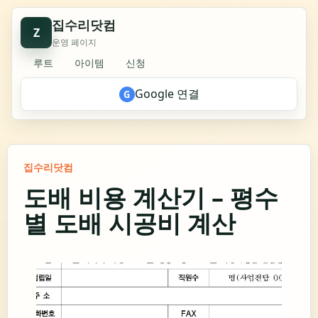
집수리닷컴
Z
운영 페이지
루트
아이템
신청
Google 연결
G
집수리닷컴
도배 비용 계산기 – 평수
별 도배 시공비 계산