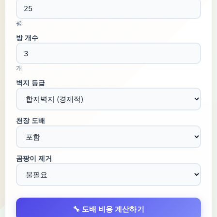
평
방 개수
개
벽지 등급
천장 도배
곰팡이 제거
🔧 도배 비용 계산하기