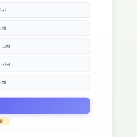
공사
교체
 교체
 시공
교체
중…