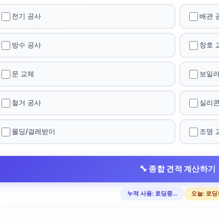
전기 공사
배관 
방수 공사
창호 
문 교체
보일러
철거 공사
실리콘
몰딩/걸레받이
조명 
🔧 종합 견적 계산하기
누적 사용: 로딩중…
오늘: 로딩