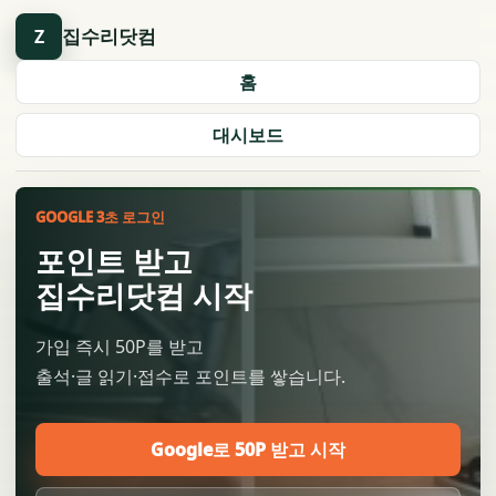
집수리닷컴
Z
홈
대시보드
GOOGLE 3초 로그인
포인트 받고
집수리닷컴 시작
가입 즉시 50P를 받고
출석·글 읽기·접수로 포인트를 쌓습니다.
Google로 50P 받고 시작