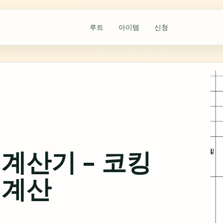
루트
아이템
신청
계산기 – 코킹
 계산