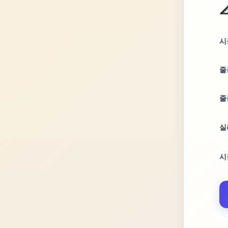

시
줄
줄
실
시