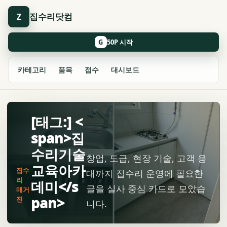
집수리닷컴
Z
G
카테고리
품목
접수
대시보드
[태그:] <
span>집
수리기술
창업, 도급, 현장 기술, 고객 응
교육아카
집수
대까지 집수리 운영에 필요한
리
데미</s
글을 실사 중심 카드로 모았습
매거
pan>
진
니다.