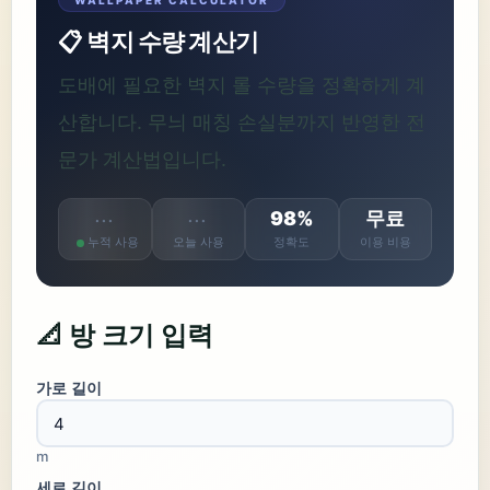
WALLPAPER CALCULATOR
📋 벽지 수량 계산기
도배에 필요한 벽지 롤 수량을 정확하게 계
산합니다. 무늬 매칭 손실분까지 반영한 전
문가 계산법입니다.
98%
무료
···
···
누적 사용
오늘 사용
정확도
이용 비용
📐 방 크기 입력
가로 길이
m
세로 길이