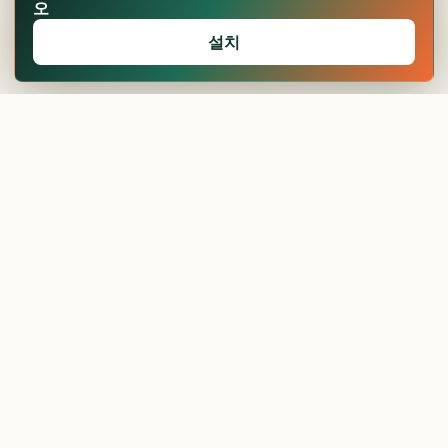
오
설치
🏆
업적 달성!
확인
보일러 가격, 견적
받기 전...
현관문 교체 비용과
절차, ...
현관문 가격