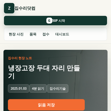
집수리닷컴
Z
G
현장 사진
품목
접수
대시보드
집수리 현장 노트
냉장고장 두대 자리 만들
기
4분 읽기
집수리기술
2025.01.03
읽음 저장