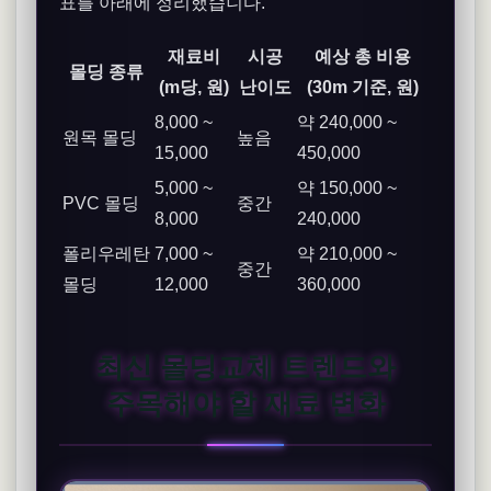
표를 아래에 정리했습니다.
재료비
시공
예상 총 비용
몰딩 종류
(m당, 원)
난이도
(30m 기준, 원)
8,000 ~
약 240,000 ~
원목 몰딩
높음
15,000
450,000
5,000 ~
약 150,000 ~
PVC 몰딩
중간
8,000
240,000
폴리우레탄
7,000 ~
약 210,000 ~
중간
몰딩
12,000
360,000
최신 몰딩교체 트렌드와
주목해야 할 재료 변화