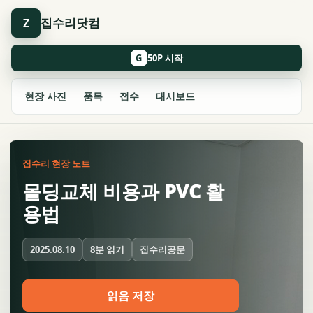
집수리닷컴
Z
G
현장 사진
품목
접수
대시보드
집수리 현장 노트
몰딩교체 비용과 PVC 활
용법
8분 읽기
집수리공문
2025.08.10
읽음 저장