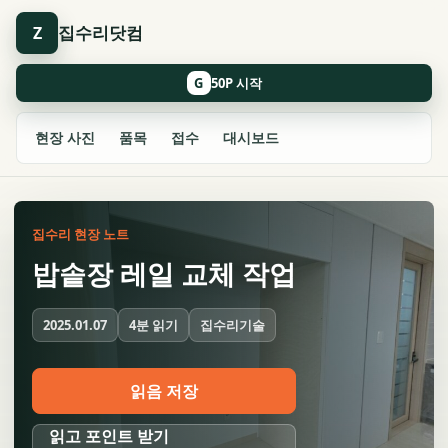
집수리닷컴
Z
G
현장 사진
품목
접수
대시보드
집수리 현장 노트
밥솥장 레일 교체 작업
4분 읽기
집수리기술
2025.01.07
읽음 저장
읽고 포인트 받기