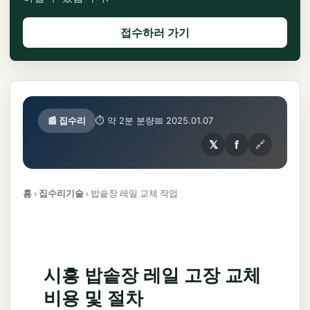
접수하러 가기
📰 집수리
⏱ 약 2분 분량
📅 2025.01.07
𝕏
f
🔗
홈
›
집수리기술
›
밥솥장 레일 교체 작업
시흥 밥솥장 레일 고장 교체
비용 및 절차