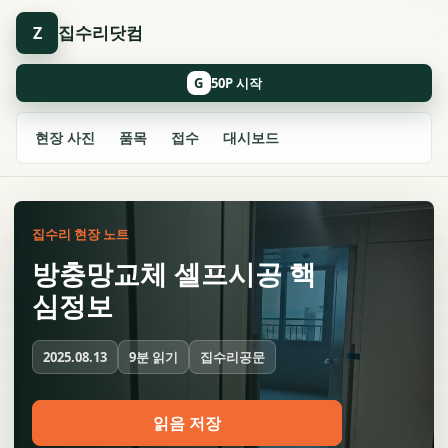
집수리닷컴
Z
G
현장 사진
품목
접수
대시보드
집수리 현장 노트
방충망교체 셀프시공 핵
심정보
9분 읽기
집수리공문
2025.08.13
읽음 저장