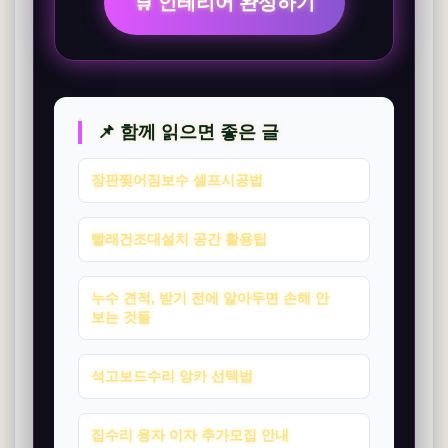
🛒 인테리어 완성하기
📌 함께 읽으면 좋은 글
장판찢어짐보수 셀프시공법
빨래건조대설치 공간 활용팁
누수 견적, 받기 전에 알아두면 손해 안
보는 것들
석고보드수리 앙카 선택법
집수리 융자 이자 추가모집 안내