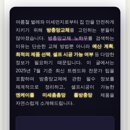
여름철 벌레와 미세먼지로부터 집 안을 안전하게
지키기 위해
방충망교체
를 고민하는 분들이
많아졌습니다.
방충망교체 노하우
를 검색하는
이유는 단순한 교체 방법뿐 아니라
예산 계획
,
최적의 제품 선택
,
셀프 시공 가능 여부
등 다양한
정보가 필요하기 때문입니다. 이 글에서는
2025년 7월 기준 최신 트렌드와 전문가 팁을
포함하여 방충망교체에 관한 필수 정보를
체계적으로 정리하고, 셀프시공이 가능한
엔케이롤 미세촘촘망 롤방충망
제품을
자연스럽게 소개해드립니다.