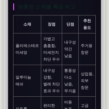
방충망 소재별 특징 비교
추천
소재
장점
단점
용도
가볍고
내구성
폴리에스테르
촘촘함,
주거용
약간
미세망
미세먼지
창문
낮음
차단 우수
내구성
통풍성
상업용,
알루미늄
강함,
다소
외부
메쉬
벌레 차단
낮음,
창문
효과 우수
무거움
비용
편리한
고급
자동롤
높음,