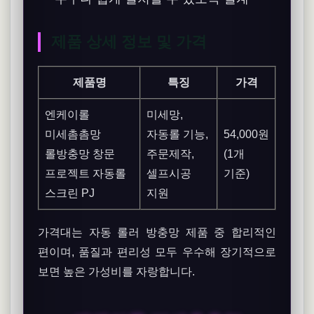
제품 상세 정보 및 가격
제품명
특징
가격
엔케이롤
미세망,
미세촘촘망
자동롤 기능,
54,000원
롤방충망 창문
주문제작,
(1개
프로젝트 자동롤
셀프시공
기준)
스크린 PJ
지원
가격대는 자동 롤러 방충망 제품 중 합리적인
편이며, 품질과 편리성 모두 우수해 장기적으로
보면 높은 가성비를 자랑합니다.