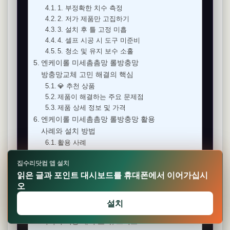
1. 부정확한 치수 측정
2. 저가 제품만 고집하기
3. 설치 후 틀 고정 미흡
4. 셀프 시공 시 도구 미준비
5. 청소 및 유지 보수 소홀
엔케이롤 미세촘촘망 롤방충망
방충망교체 고민 해결의 핵심
💎 추천 상품
제품이 해결하는 주요 문제점
제품 상세 정보 및 가격
엔케이롤 미세촘촘망 롤방충망 활용
사례와 설치 방법
활용 사례
간단 셀프 시공 방법
집수리닷컴 앱 설치
구매 전후 꼭 알아야 할 사용자 후기와
읽은 글과 포인트 대시보드를 휴대폰에서 이어가십시
구매 결정 가이드
오
주요 후기 요약
구매 시 고려할 점
설치
구매 결정 가이드
최적의 비용 대비 효과, 그리고