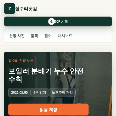
집수리닷컴
Z
G
현장 사진
품목
접수
대시보드
집수리 현장 노트
보일러 분배기 누수 안전
수칙
4분 읽기
노후주택 관리
2026.05.05
읽음 저장