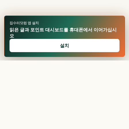
집수리닷컴 앱 설치
읽은 글과 포인트 대시보드를 휴대폰에서 이어가십시
오
설치
🏆
업적 달성!
확인
25평 리모델링 비용,
싱크대 비용
항목...