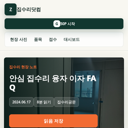
집수리닷컴
Z
G
현장 사진
품목
접수
대시보드
집수리 현장 노트
안심 집수리 융자 이자 FA
Q
8분 읽기
집수리공문
2024.06.17
읽음 저장