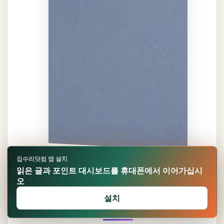
집수리닷컴 앱 설치
읽은 글과 포인트 대시보드를 휴대폰에서 이어가십시
오
현관문 수리 비용과 업체 선택,
설치
확인 순서로 정리해 드립니다