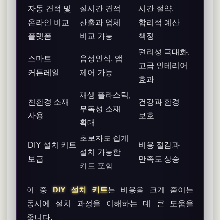
자동 견적 및
실시간 견적
시간 절약,
온라인 비교
산출과 업체
합리적 예산
플랫폼
비교 가능
책정
편리성 극대화,
스마트
음성인식, 앱
고급 인테리어
커튼레일
제어 가능
효과
재생 플라스틱,
친환경 소재
건강과 환경
무독성 소재
사용
보호
확대
초보자도 쉽게
DIY 설치 키트
비용 절감과
설치 가능한
보급
만족도 상승
키트 포함
이 중
DIY 설치 키트
는 비용을 크게 줄이는
동시에 설치 과정을 이해하는 데 큰 도움을
줍니다.