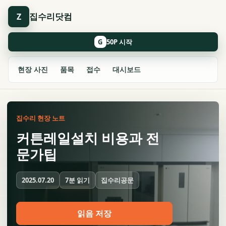
집수리닷컴
Z
G
현장 사진
품목
접수
대시보드
집수리 현장 노트
커튼레일설치 비용과 전
문가팁
7분 읽기
집수리공문
2025.07.20
읽음 저장