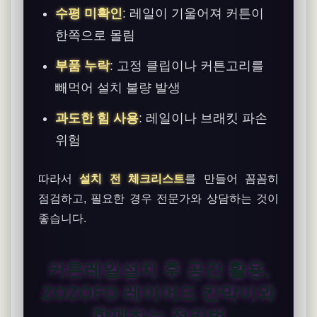
수평 미확인
: 레일이 기울어져 커튼이
한쪽으로 몰림
부품 누락
: 고정 클립이나 커튼고리를
빼먹어 설치 불량 발생
과도한 힘 사용
: 레일이나 브래킷 파손
위험
따라서
설치 전 체크리스트
를 만들어 꼼꼼히
점검하고, 필요한 경우 전문가와 상담하는 것이
좋습니다.
커튼레일설치 후 공간 활용,
ZOZOFO 레이어드 칸막이와
함께하는 정리법