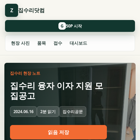
집수리닷컴
Z
G
현장 사진
품목
접수
대시보드
집수리 현장 노트
집수리 융자 이자 지원 모
집공고
2분 읽기
집수리공문
2024.06.16
읽음 저장