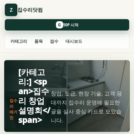
집수리닷컴
Z
G
카테고리
품목
접수
대시보드
[카테고
리:] <sp
an>집수
창업, 도급, 현장 기술, 고객 응
리 창업
집수
대까지 집수리 운영에 필요한
리
설명회</
글을 실사 중심 카드로 모았습
매거
span>
진
니다.