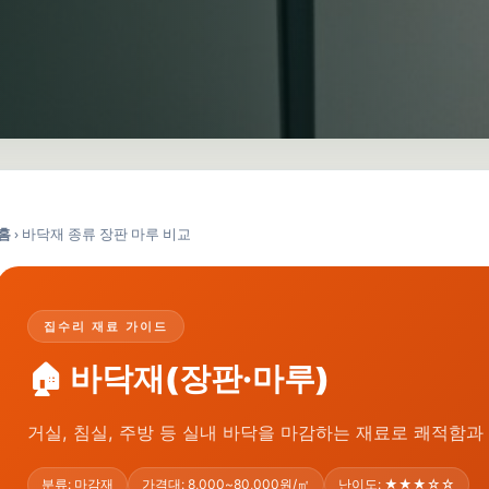
홈
›
바닥재 종류 장판 마루 비교
집수리 재료 가이드
🏠 바닥재(장판·마루)
거실, 침실, 주방 등 실내 바닥을 마감하는 재료로 쾌적함과
분류: 마감재
가격대: 8,000~80,000원/㎡
난이도: ★★★☆☆