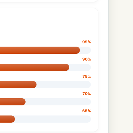
95%
90%
75%
70%
65%