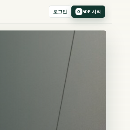
로그인
50P 시작
G