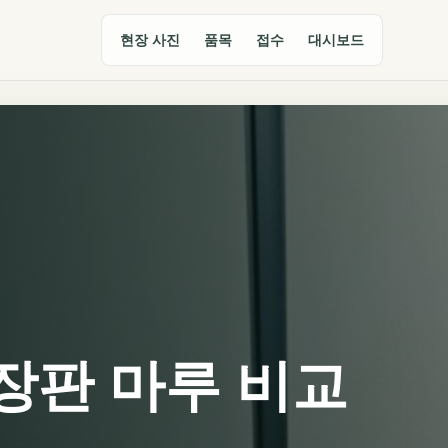
현장 사진
품목
접수
대시보드
장판 마루 비교