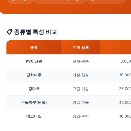
📋 종류별 특성 비교
종류
주요 용도
PVC 장판
전세·원룸
8,00
강화마루
거실·침실
15,00
강마루
고급 거실
25,00
온돌마루(원목)
원목 고급
40,00
데코타일
상업·주방
10,00