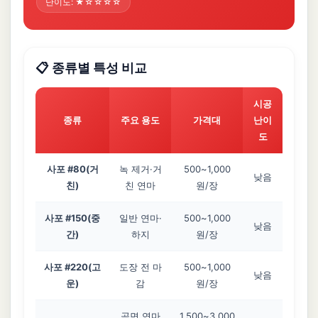
난이도: ★☆☆☆☆
📋 종류별 특성 비교
시공
종류
주요 용도
가격대
난이
도
사포 #80(거
녹 제거·거
500~1,000
낮음
친)
친 연마
원/장
사포 #150(중
일반 연마·
500~1,000
낮음
간)
하지
원/장
사포 #220(고
도장 전 마
500~1,000
낮음
운)
감
원/장
곡면 연마
1,500~3,000