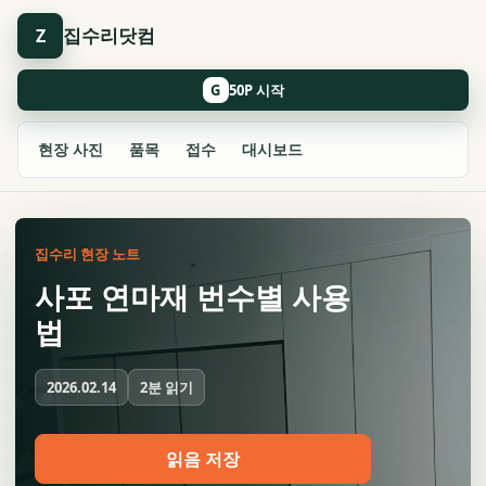
집수리닷컴
Z
G
현장 사진
품목
접수
대시보드
집수리 현장 노트
사포 연마재 번수별 사용
법
2분 읽기
2026.02.14
읽음 저장