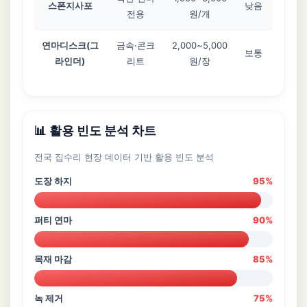
스폰지사포
낮음
전용
원/개
연마디스크(그
금속·콘크
2,000~5,000
보통
라인더)
리트
원/장
📊 활용 빈도 분석 차트
전국 집수리 현장 데이터 기반 활용 빈도 분석
도장 하지
95%
퍼티 연마
90%
목재 마감
85%
녹 제거
75%