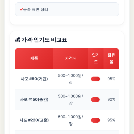
금속 표면 정리
💰 가격·인기도 비교표
인기
점유
제품
가격대
도
율
500~1,000원/
사포 #80(거친)
95%
장
500~1,000원/
사포 #150(중간)
90%
장
500~1,000원/
사포 #220(고운)
95%
장