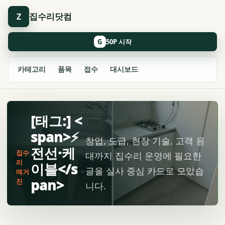
집수리닷컴
Z
G
카테고리
품목
접수
대시보드
[태그:] <
span>⚡
창업, 도급, 현장 기술, 고객 응
전선·케
집수
대까지 집수리 운영에 필요한
리
이블</s
글을 실사 중심 카드로 모았습
매거
pan>
진
니다.