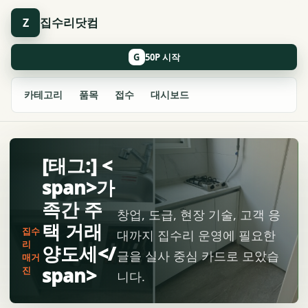
집수리닷컴
Z
G
카테고리
품목
접수
대시보드
[태그:] <
span>가
족간 주
창업, 도급, 현장 기술, 고객 응
택 거래
집수
대까지 집수리 운영에 필요한
리
양도세</
글을 실사 중심 카드로 모았습
매거
span>
진
니다.