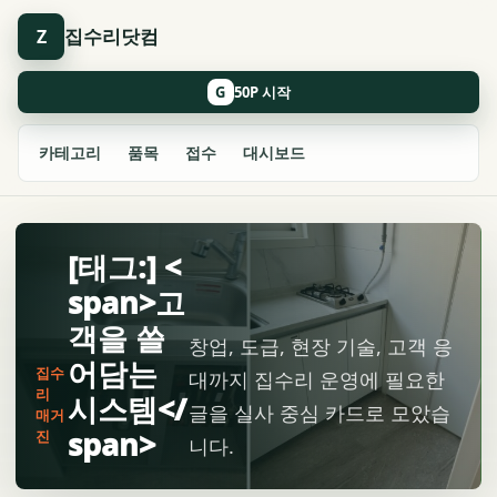
집수리닷컴
Z
G
카테고리
품목
접수
대시보드
[태그:] <
span>고
객을 쓸
창업, 도급, 현장 기술, 고객 응
어담는
집수
대까지 집수리 운영에 필요한
리
시스템</
글을 실사 중심 카드로 모았습
매거
span>
진
니다.