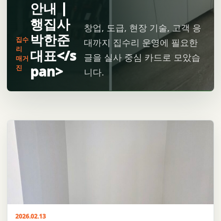
안내 |
행집사
창업, 도급, 현장 기술, 고객 응
박한준
집수
대까지 집수리 운영에 필요한
리
대표</s
글을 실사 중심 카드로 모았습
매거
pan>
진
니다.
2026.02.13