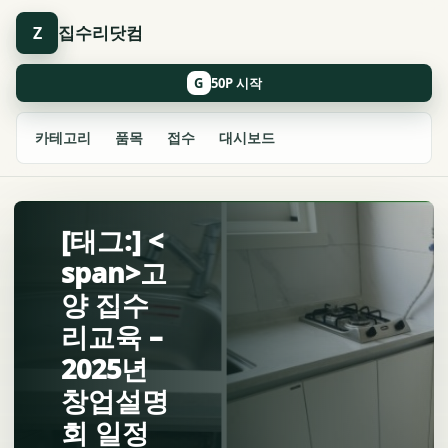
집수리닷컴
Z
G
카테고리
품목
접수
대시보드
[태그:] <
span>고
양 집수
리교육 –
2025년
창업설명
회 일정