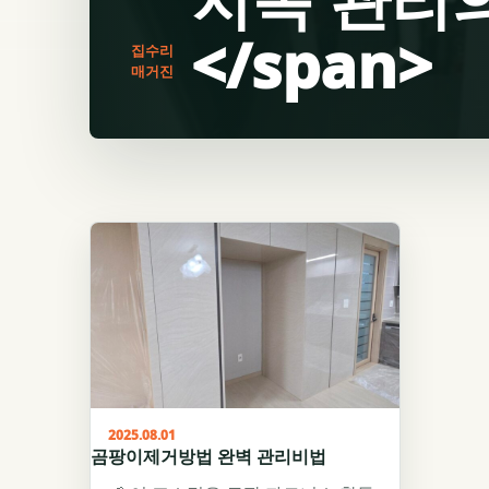
</span>
집수리
매거진
2025.08.01
곰팡이제거방법 완벽 관리비법