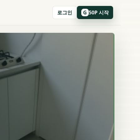
로그인
50P 시작
G