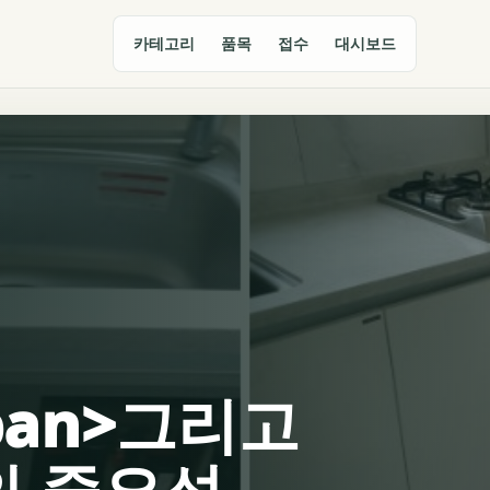
카테고리
품목
접수
대시보드
span>그리고
의 중요성