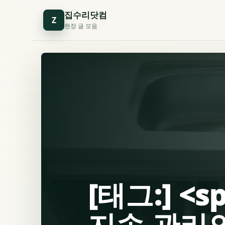
집수리닷컴
Z
현장 글 모음
[태그:] <
지속 관리