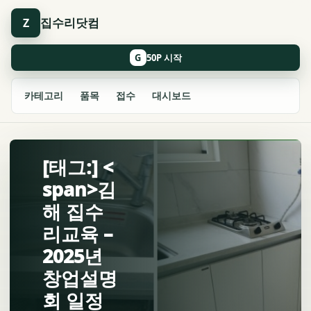
집수리닷컴
Z
G
카테고리
품목
접수
대시보드
[태그:] <
span>김
해 집수
리교육 –
2025년
창업설명
회 일정