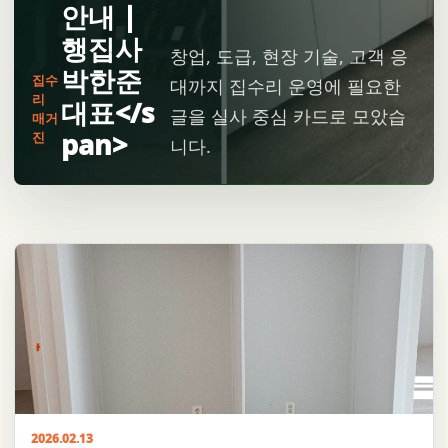
안내 |
행집사
창업, 도급, 현장 기술, 고객 응
박한준
집수
대까지 집수리 운영에 필요한
리
대표</s
글을 실사 중심 카드로 모았습
매거
pan>
진
니다.
2026.02.13