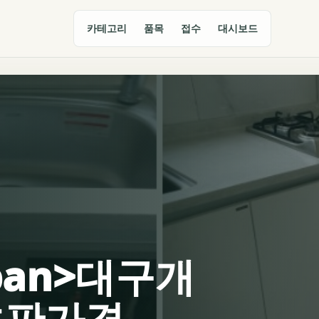
카테고리
품목
접수
대시보드
span>대구개
호판가격