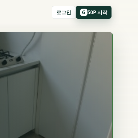
로그인
50P 시작
G