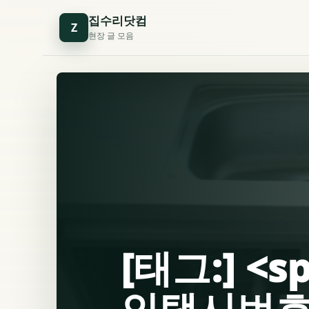
집수리닷컴
Z
현장 글 모음
[태그:] <
인택시번