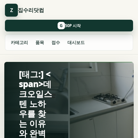
집수리닷컴
Z
G
카테고리
품목
접수
대시보드
[태그:] <
span>데
크오일스
텐 노하
우를 찾
는 이유
와 완벽