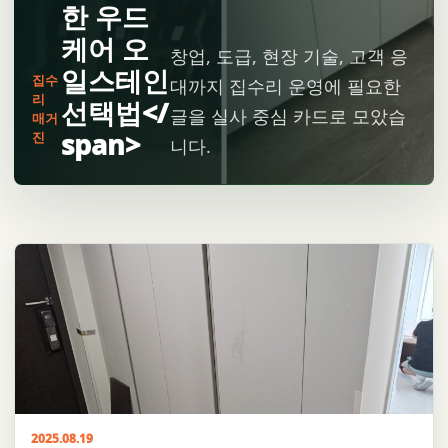
한 우드
케어 오
창업, 도급, 현장 기술, 고객 응
일스테인
집수
대까지 집수리 운영에 필요한
리
선택법</
글을 실사 중심 카드로 모았습
매거
span>
진
니다.
2025.08.19