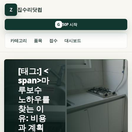
집수리닷컴
Z
G
카테고리
품목
접수
대시보드
[태그:] <
span>마
루보수
노하우를
찾는 이
유: 비용
과 계획