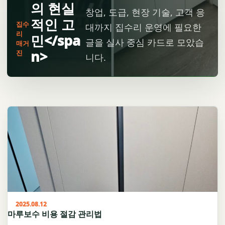
의 현실
창업, 도급, 현장 기술, 고객 응
적인 고
집수
대까지 집수리 운영에 필요한
리
민</spa
글을 실사 중심 카드로 모았습
매거
n>
진
니다.
2025.08.12
마루보수 비용 절감 관리법