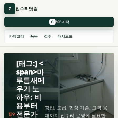
집수리닷컴
Z
G
카테고리
품목
접수
대시보드
[태그:] <
span>마
루틈새메
우기 노
하우: 비
용부터
창업, 도급, 현장 기술, 고객 응
전문가
집수
대까지 집수리 운영에 필요한