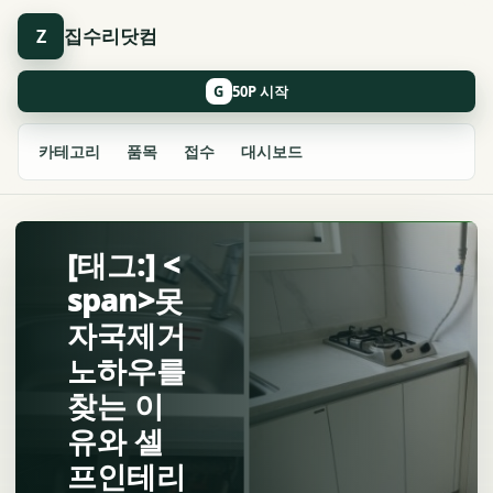
집수리닷컴
Z
G
카테고리
품목
접수
대시보드
[태그:] <
span>못
자국제거
노하우를
찾는 이
유와 셀
프인테리