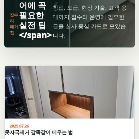
어에 꼭
창업, 도급, 현장 기술, 고객 응
필요한
집수
대까지 집수리 운영에 필요한
리
실전 팁
글을 실사 중심 카드로 모았습
매거
</span>
진
니다.
2025.07.26
못자국제거 감쪽같이 메우는 법