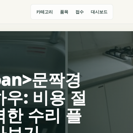
카테고리
품목
접수
대시보드
span>문짝경
우: 비용 절
벽한 수리 플
아보기