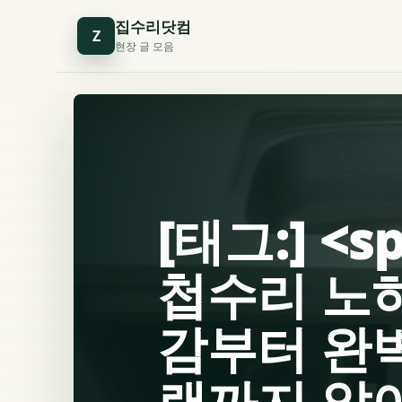
집수리닷컴
Z
현장 글 모음
[태그:] <
첩수리 노하
감부터 완
랜까지 알