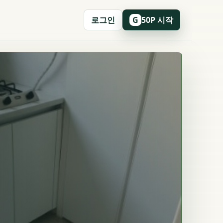
로그인
50P 시작
G