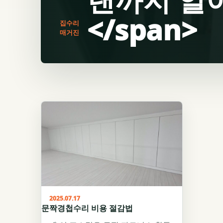
</span>
집수리
매거진
2025.07.17
문짝경첩수리 비용 절감법