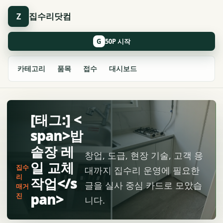
집수리닷컴
Z
G
카테고리
품목
접수
대시보드
[태그:] <
span>밥
솥장 레
창업, 도급, 현장 기술, 고객 응
일 교체
집수
대까지 집수리 운영에 필요한
리
작업</s
글을 실사 중심 카드로 모았습
매거
pan>
진
니다.