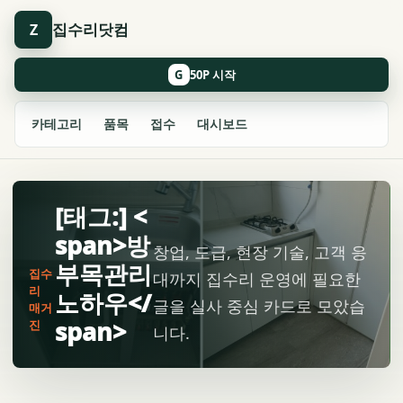
집수리닷컴
Z
G
카테고리
품목
접수
대시보드
[태그:] <
span>방
창업, 도급, 현장 기술, 고객 응
부목관리
집수
대까지 집수리 운영에 필요한
리
노하우</
글을 실사 중심 카드로 모았습
매거
span>
진
니다.