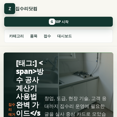
집수리닷컴
Z
G
카테고리
품목
접수
대시보드
[태그:] <
span>방
수 공사
계산기
사용법
창업, 도급, 현장 기술, 고객 응
완벽 가
집수
대까지 집수리 운영에 필요한
리
이드</s
글을 실사 중심 카드로 모았습
매거