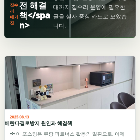
전 해결
집수
대까지 집수리 운영에 필요한
리
책</spa
글을 실사 중심 카드로 모았습
매거
n>
진
니다.
2025.08.13
베란다결로방지 원인과 해결책
📢 이 포스팅은 쿠팡 파트너스 활동의 일환으로, 이에