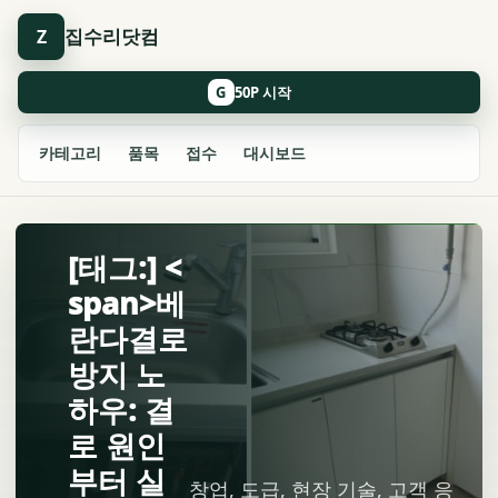
집수리닷컴
Z
G
카테고리
품목
접수
대시보드
[태그:] <
span>베
란다결로
방지 노
하우: 결
로 원인
부터 실
창업, 도급, 현장 기술, 고객 응