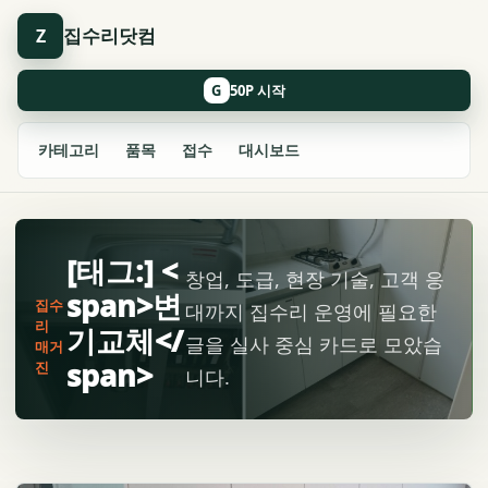
집수리닷컴
Z
G
카테고리
품목
접수
대시보드
[태그:] <
창업, 도급, 현장 기술, 고객 응
span>변
집수
대까지 집수리 운영에 필요한
리
기교체</
글을 실사 중심 카드로 모았습
매거
span>
진
니다.