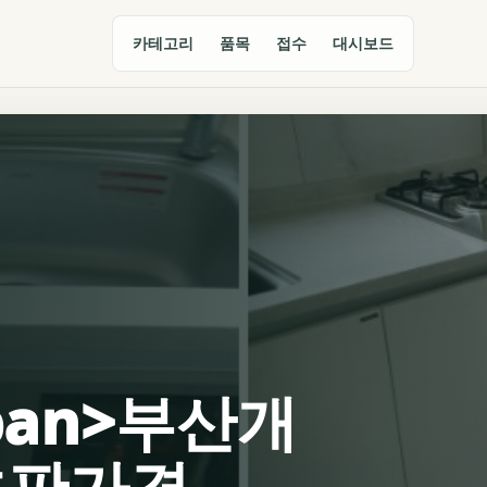
카테고리
품목
접수
대시보드
span>부산개
호판가격