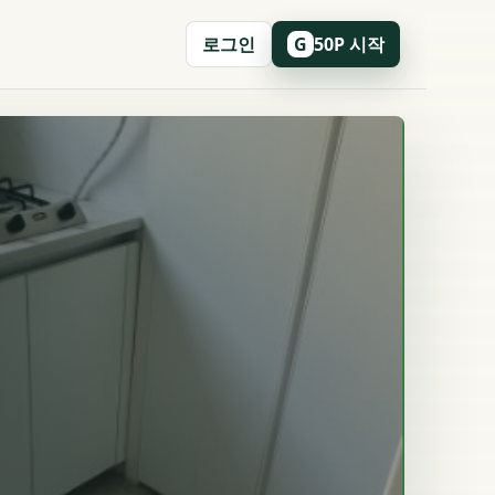
로그인
50P 시작
G