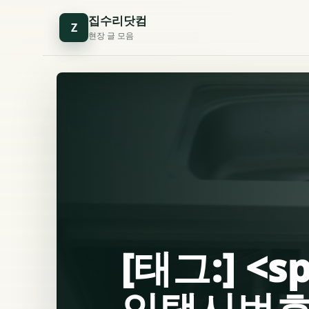
집수리닷컴
Z
현장 글 모음
[태그:] <
인택시번