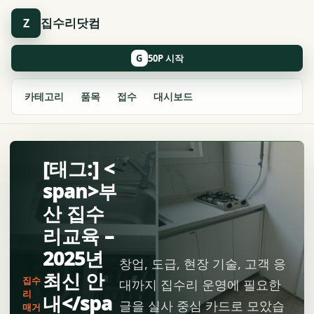
집수리닷컴
Z
G
카테고리
품목
접수
대시보드
[태그:] <
span>부
산 집수
리교육 –
2025년
창업, 도급, 현장 기술, 고객 응
최신 안
집수
대까지 집수리 운영에 필요한
리
내</spa
글을 실사 중심 카드로 모았습
매거