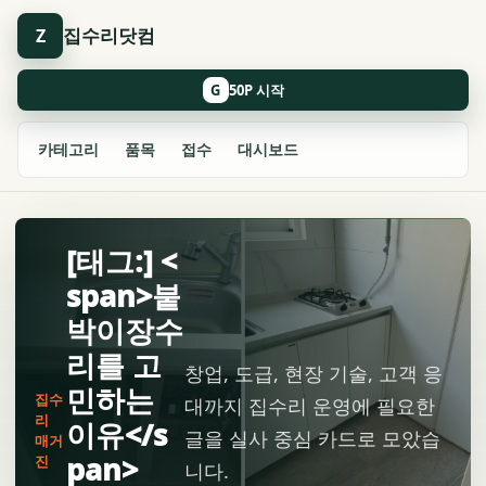
집수리닷컴
Z
G
카테고리
품목
접수
대시보드
[태그:] <
span>붙
박이장수
리를 고
창업, 도급, 현장 기술, 고객 응
민하는
집수
대까지 집수리 운영에 필요한
리
이유</s
글을 실사 중심 카드로 모았습
매거
pan>
진
니다.