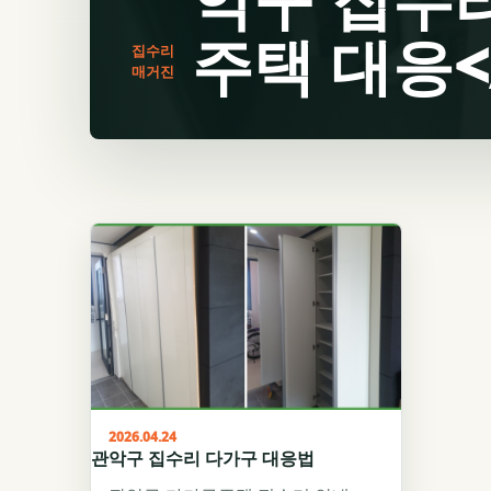
주택 대응</
집수리
매거진
2026.04.24
관악구 집수리 다가구 대응법