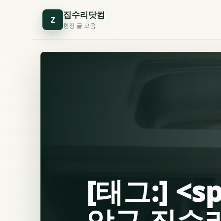
집수리닷컴
Z
현장 글 모음
[태그:] <
악구 집수