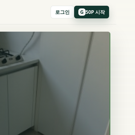
로그인
50P 시작
G