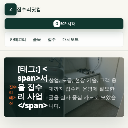
집수리닷컴
Z
G
카테고리
품목
접수
대시보드
[태그:] <
span>서
창업, 도급, 현장 기술, 고객 응
울 집수
집수
대까지 집수리 운영에 필요한
리
리 사업
글을 실사 중심 카드로 모았습
매거
</span>
진
니다.