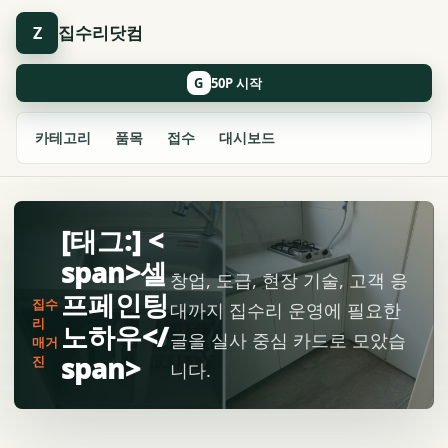
집수리닷컴
Z
G
카테고리
품목
접수
대시보드
[태그:] <
span>셀
창업, 도급, 현장 기술, 고객 응
프페인팅
집수
대까지 집수리 운영에 필요한
리
노하우</
글을 실사 중심 카드로 모았습
매거
span>
진
니다.