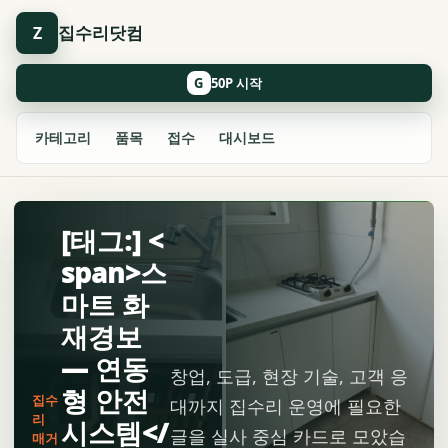
집수리닷컴
Z
G
카테고리
품목
접수
대시보드
[태그:] <
span>스
마트 화
재경보
— 연동
창업, 도급, 현장 기술, 고객 응
형 안전
집수
대까지 집수리 운영에 필요한
리
시스템</
글을 실사 중심 카드로 모았습
매거