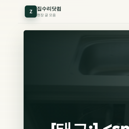
집수리닷컴
Z
현장 글 모음
[태그:] <