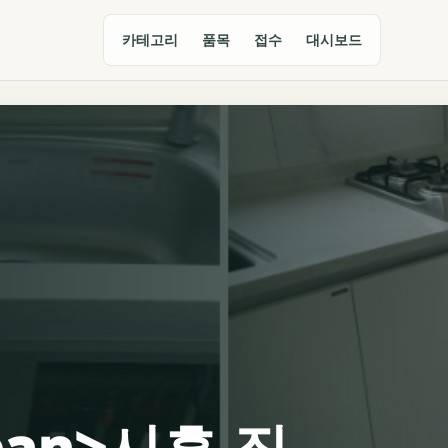
카테고리
품목
접수
대시보드
span>시흥 집