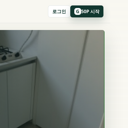
로그인
50P 시작
G