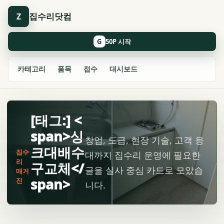
집수리닷컴
Z
G
카테고리
품목
접수
대시보드
[태그:] <
span>싱
창업, 도급, 현장 기술, 고객 응
크대배수
집수
대까지 집수리 운영에 필요한
리
구교체</
글을 실사 중심 카드로 모았습
매거
span>
진
니다.